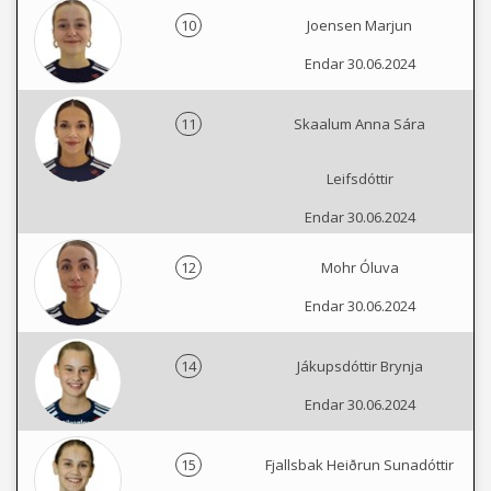
10
Joensen Marjun
Endar 30.06.2024
11
Skaalum Anna Sára
Leifsdóttir
Endar 30.06.2024
12
Mohr Óluva
Endar 30.06.2024
14
Jákupsdóttir Brynja
Endar 30.06.2024
15
Fjallsbak Heiðrun Sunadóttir