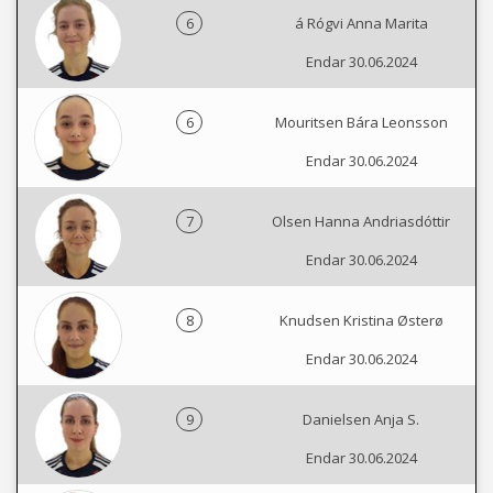
6
á Rógvi Anna Marita
Endar 30.06.2024
6
Mouritsen Bára Leonsson
Endar 30.06.2024
7
Olsen Hanna Andriasdóttir
Endar 30.06.2024
8
Knudsen Kristina Østerø
Endar 30.06.2024
9
Danielsen Anja S.
Endar 30.06.2024