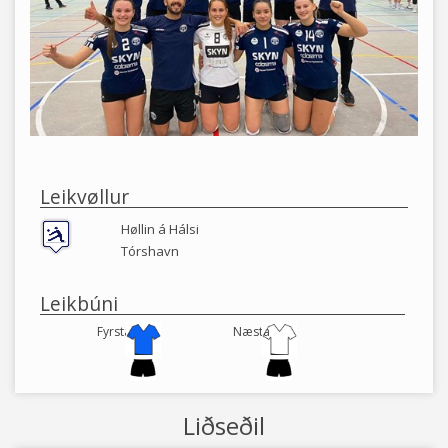
Leikvøllur
Høllin á Hálsi
Tórshavn
Leikbúni
Fyrsta
Næsta
Liðseðil