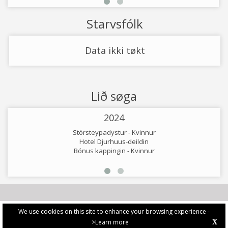
Starvsfólk
Data ikki tøkt
Lið søga
2024
Stórsteypadystur - Kvinnur
Hotel Djurhuus-deildin
Bónus kappingin - Kvinnur
We use cookies on this site to enhance your browsing experience -
>Learn more
X
PRIVACY POLICY