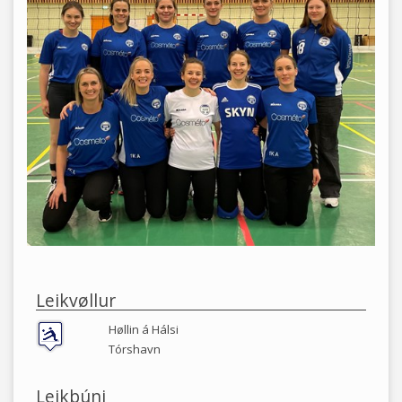
Leikvøllur
Høllin á Hálsi
Tórshavn
Leikbúni