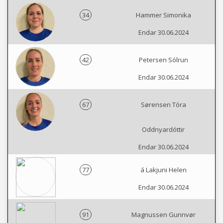
34
Hammer Simonika
Endar 30.06.2024
42
Petersen Sólrun
Endar 30.06.2024
67
Sørensen Tóra
Oddnyardóttir
Endar 30.06.2024
77
á Lakjuni Helen
Endar 30.06.2024
91
Magnussen Gunnvør