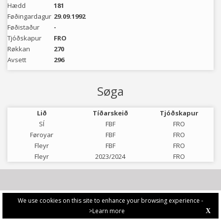
Hædd
181
Føðingardagur
29.09.1992
Føðistaður
-
Tjóðskapur
FRO
Røkkan
270
Avsett
296
Søga
Lið
Tíðarskeið
Tjóðskapur
SÍ
FBF
FRO
Føroyar
FBF
FRO
Fleyr
FBF
FRO
Fleyr
2023/2024
FRO
We use cookies on this site to enhance your browsing experience -
>Learn more
X
PRIVACY POLICY