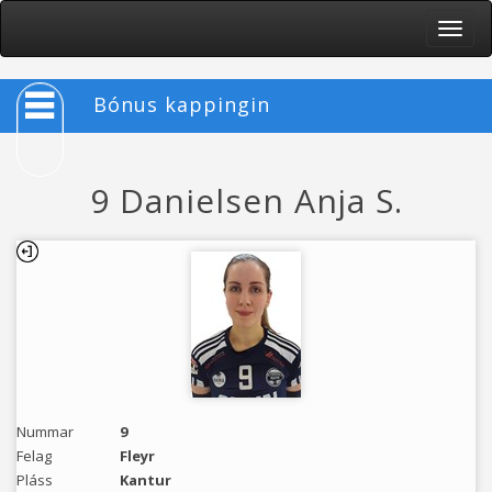
Toggle
naviga
Bónus kappingin
9 Danielsen Anja S.
Nummar
9
Felag
Fleyr
Pláss
Kantur