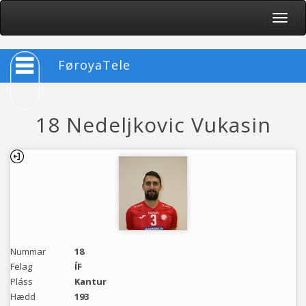
Toggle
naviga
FøroyaTele
18 Nedeljkovic Vukasin
Nummar
18
Felag
ÍF
Pláss
Kantur
Hædd
193