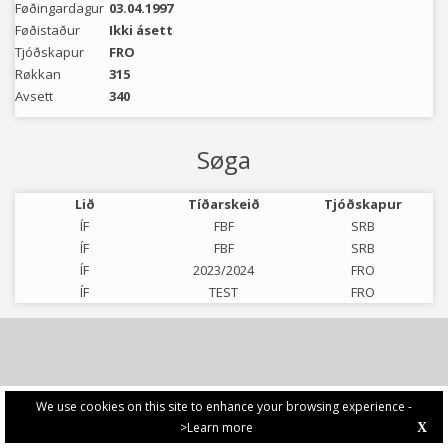
Føðingardagur
03.04.1997
Føðistaður
Ikki ásett
Tjóðskapur
FRO
Røkkan
315
Avsett
340
Søga
Lið
Tíðarskeið
Tjóðskapur
ÍF
FBF
SRB
ÍF
FBF
SRB
ÍF
2023/2024
FRO
ÍF
TEST
FRO
We use cookies on this site to enhance your browsing experience -
>Learn more
X
PRIVACY POLICY