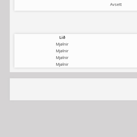
Avsett
Lið
Mjølnir
Mjølnir
Mjølnir
Mjølnir