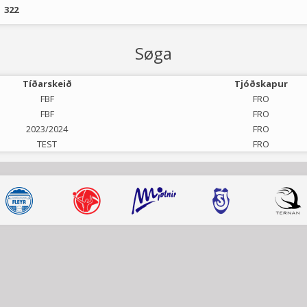
322
Søga
Tíðarskeið
Tjóðskapur
FBF
FRO
FBF
FRO
2023/2024
FRO
TEST
FRO