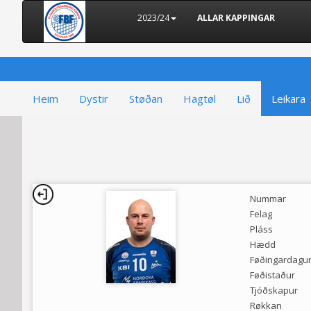
2023/24
ALLAR KAPPINGAR
Heim
Dystir
Støðan
Hagtøl
Lið
Leikara
Nummar
Felag
Pláss
Hædd
Føðingardagu
Føðistaður
Tjóðskapur
Røkkan