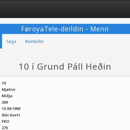
FøroyaTele-deildin - Menn
Søga
Beinleiðis
10 í Grund Páll Heðin
10
Mjølnir
Miðja
200
r
15.09.1993
Ikki ásett
FRO
275