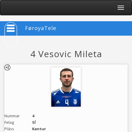
Toggle
naviga
FøroyaTele
4 Vesovic Mileta
Nummar
4
Felag
SÍ
Pláss
Kantur