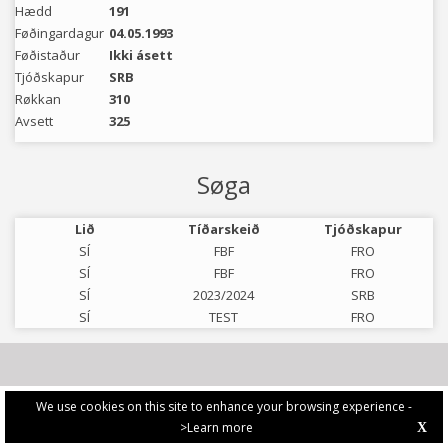
Hædd
191
Føðingardagur
04.05.1993
Føðistaður
Ikki ásett
Tjóðskapur
SRB
Røkkan
310
Avsett
325
Søga
Lið
Tíðarskeið
Tjóðskapur
SÍ
FBF
FRO
SÍ
FBF
FRO
SÍ
2023/2024
SRB
SÍ
TEST
FRO
We use cookies on this site to enhance your browsing experience -
>Learn more
X
PRIVACY POLICY