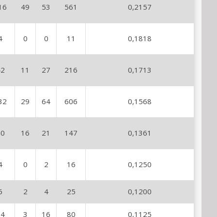
16
49
53
561
0,2157
4
0
0
11
0,1818
42
11
27
216
0,1713
32
29
64
606
0,1568
30
16
21
147
0,1361
4
0
2
16
0,1250
6
2
4
25
0,1200
14
3
16
80
0,1125