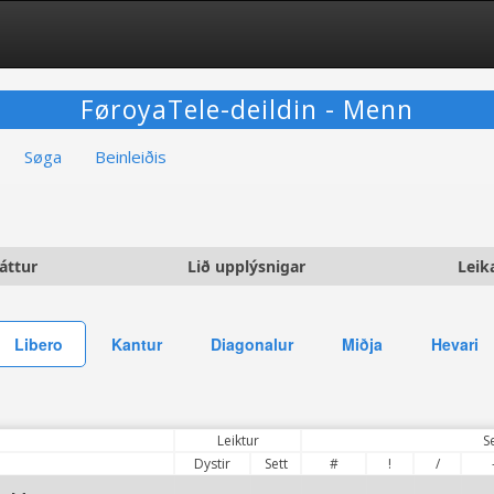
FøroyaTele-deildin - Menn
Søga
Beinleiðis
áttur
Lið upplýsnigar
Leik
Libero
Kantur
Diagonalur
Miðja
Hevari
Leiktur
S
Dystir
Sett
#
!
/