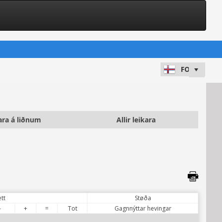
ara á liðnum
Allir leikara
ett
Støða
-
+
=
Tot
Gagnnýttar hevingar