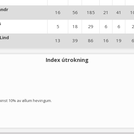
andr
16
56
185
21
41
1
s
5
18
29
6
6
Lind
13
39
86
16
19
Index útrokning
 minst 10% av øllum hevingum.