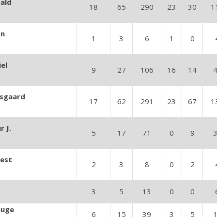
ald
18
65
290
23
30
1
on
1
3
6
1
0
el
9
27
106
16
14
gsgaard
17
62
291
23
67
1
r J.
5
17
71
0
9
Vest
2
3
8
0
2
3
5
13
0
0
auge
6
15
39
3
5