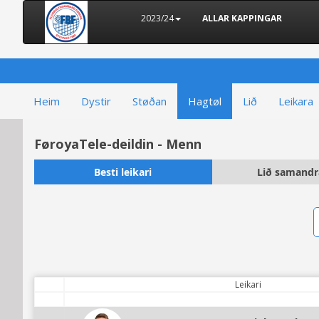
2023/24
ALLAR KAPPINGAR
Heim
Dystir
Støðan
Hagtøl
Lið
Leikara
FøroyaTele-deildin - Menn
Besti leikari
Lið samandr
Leikari