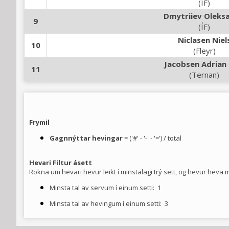
(ÍF)
Dmytriiev Oleks
9
(ÍF)
Niclasen Niel
10
(Fleyr)
Jacobsen Adrian 
11
(Ternan)
Frymil
Gagnnýttar hevingar
= ('#' - '-' - '=') / total
Hevari
Filtur ásett
Rokna um hevari hevur leikt í minstalagi trý sett, og hevur heva
Minsta tal av servum í einum setti:
1
Minsta tal av hevingum í einum setti:
3