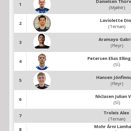
Danielsen Thorv
1
(Mjølnir)
Laviolette Di
2
(Ternan)
Aramayo Gabri
3
(Fleyr)
Petersen Elias Ellin
4
(SÍ)
Hansen Jónfinnu
5
(Fleyr)
Niclasen Julian 
6
(SÍ)
Troleis Alex
7
(Ternan)
Mohr Árni Lamh
8