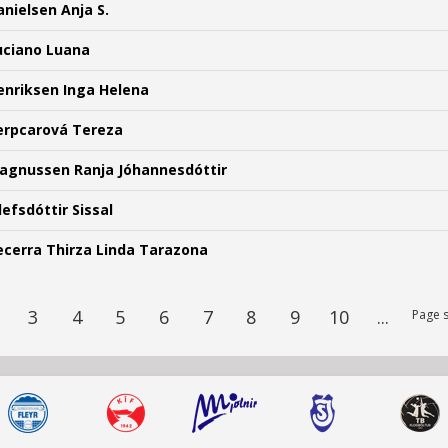
anielsen Anja S.
uciano Luana
enriksen Inga Helena
erpcarová Tereza
agnussen Ranja Jóhannesdóttir
lefsdóttir Sissal
ecerra Thirza Linda Tarazona
3
4
5
6
7
8
9
10
...
Page s