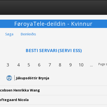
FøroyaTele-deildin - Kvinnur
Søga
Beinleiðis
BESTI SERVARI
(SERVI ESS)
3
4
5
6
7
8
9
10
...
Page s
Jákupsdóttir Brynja
acobsen Henrikka Wang
oftegaard Nicola