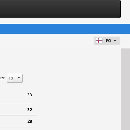
ize
33
32
28