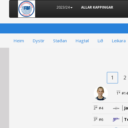
2023/24
ALLAR KAPPINGAR
Heim
Dystir
Støðan
Hagtøl
Lið
Leikara
1
2
1°
#14
J
2°
#4
T
3°
#6