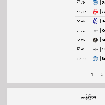
D
4°
#9
L
5°
#16
H
6°
#8
K
7°
#2
M
8°
#6
El
9°
#14
B
10°
#3
1
2