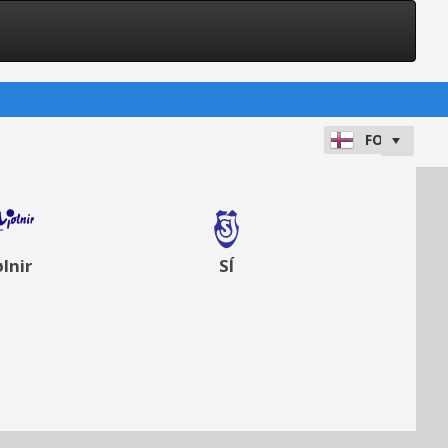
lnir
SÍ