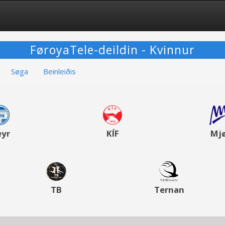
FøroyaTele-deildin - Kvinnur
Søga
Beinleiðis
eyr
KÍF
Mjø
TB
Ternan