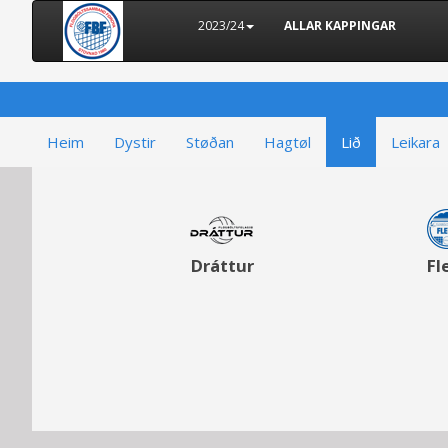
2023/24
ALLAR KAPPINGAR
Heim
Dystir
Støðan
Hagtøl
Lið
Leikara
Dráttur
Fl