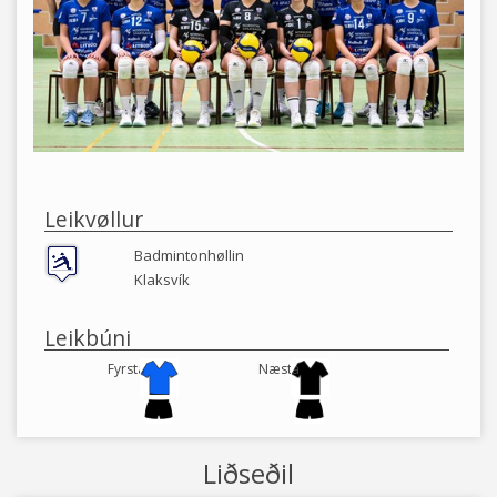
Leikvøllur
Badmintonhøllin
Klaksvík
Leikbúni
Fyrsta
Næsta
Liðseðil