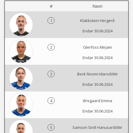
#
Navn
1
Klakkstein Hergerð
Endar 30.06.2024
2
Glerfoss Mirjam
Endar 30.06.2024
3
Beck Noomi Idarsdóttir
Endar 30.06.2024
4
Øregaard Emma
Endar 30.06.2024
5
Samson Sirið Hanusardóttir