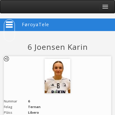
Toggle
naviga
FøroyaTele
6 Joensen Karin
Nummar
6
Felag
Ternan
Pláss
Libero