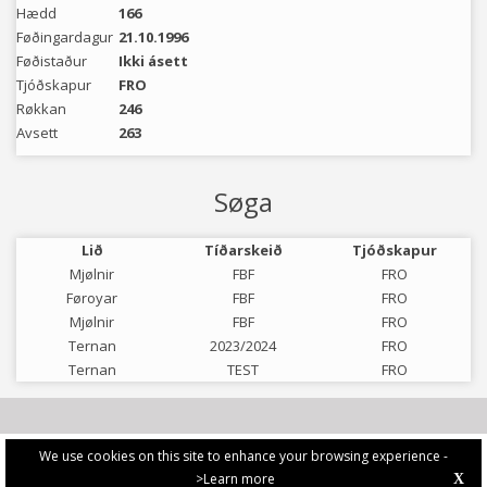
Hædd
166
Føðingardagur
21.10.1996
Føðistaður
Ikki ásett
Tjóðskapur
FRO
Røkkan
246
Avsett
263
Søga
Lið
Tíðarskeið
Tjóðskapur
Mjølnir
FBF
FRO
Føroyar
FBF
FRO
Mjølnir
FBF
FRO
Ternan
2023/2024
FRO
Ternan
TEST
FRO
We use cookies on this site to enhance your browsing experience -
>Learn more
X
PRIVACY POLICY