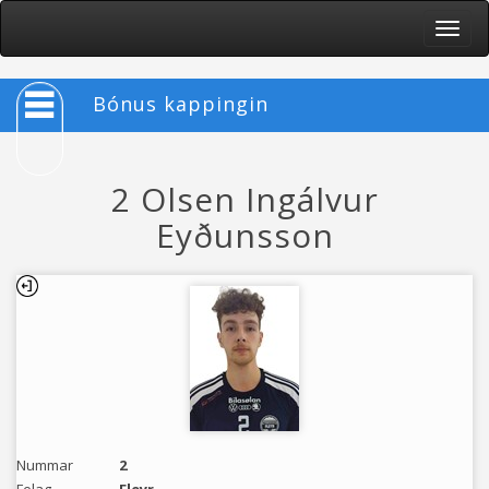
Toggle
naviga
Bónus kappingin
2 Olsen Ingálvur
Eyðunsson
Nummar
2