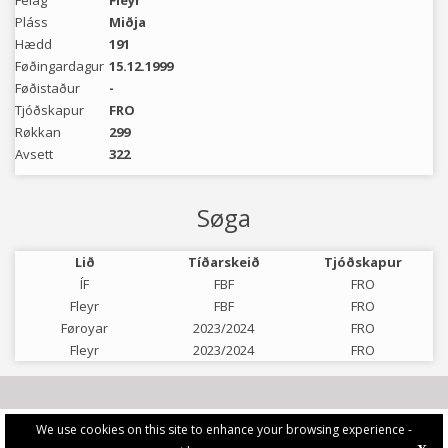
Felag
Fleyr
Pláss
Miðja
Hædd
191
Føðingardagur
15.12.1999
Føðistaður
-
Tjóðskapur
FRO
Røkkan
299
Avsett
322
Søga
Lið
Tíðarskeið
Tjóðskapur
ÍF
FBF
FRO
Fleyr
FBF
FRO
Føroyar
2023/2024
FRO
Fleyr
2023/2024
FRO
We use cookies on this site to enhance your browsing experience -