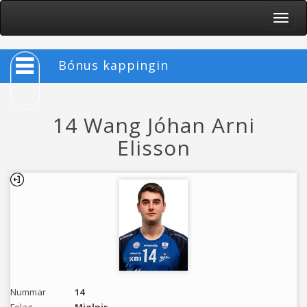
Toggle
naviga
Bónus kappingin
14 Wang Jóhan Arni
Elisson
Nummar
14