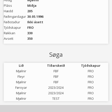
Felag
Mjølnir
Pláss
Miðja
Hædd
205
Føðingardagur
30.05.1996
Føðistaður
Ikki ásett
Tjóðskapur
FRO
Røkkan
330
Avsett
350
Søga
Lið
Tíðarskeið
Tjóðskapur
Mjølnir
FBF
FRO
Fleyr
FBF
FRO
Mjølnir
FBF
FRO
Føroyar
2023/2024
FRO
Mjølnir
2023/2024
FRO
Mjølnir
TEST
FRO